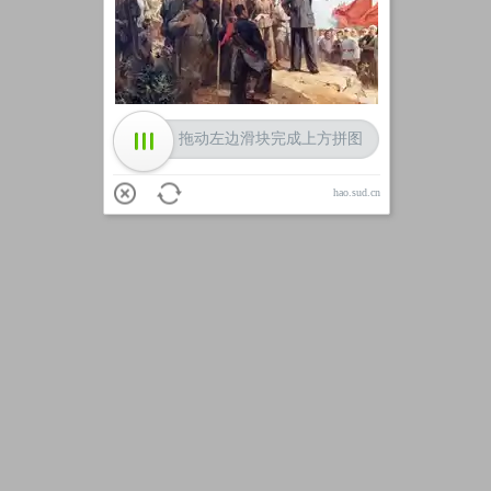
加载中
拖动左边滑块完成上方拼图
hao.sud.cn