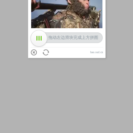
加载中
拖动左边滑块完成上方拼图
hao.sud.cn