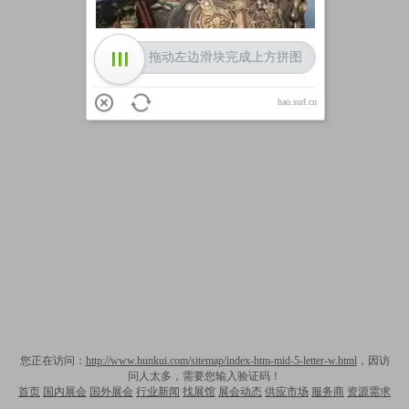
拖动左边滑块完成上方拼图
hao.sud.cn
您正在访问：
http://www.hunkui.com/sitemap/index-htm-mid-5-letter-w.html
，因访
问人太多，需要您输入验证码！
首页
国内展会
国外展会
行业新闻
找展馆
展会动态
供应市场
服务商
资源需求