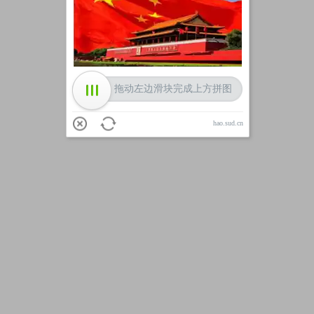
加载中
拖动左边滑块完成上方拼图
hao.sud.cn